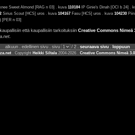
knee Sweet Almond [RAG n 03] . kuva
110184
IP Ginie's Dinah [OCI b 24] . 
2
Sirius Scout [HCS] uros . kuva
104167
Fasu [HCS] uros . kuva
104230
Piin
) [PER n 03]
aupallisiin että kaupallisiin tarkoituksiin
Creative Commons Nimeä 3.
a.net
.
alkuun . edellinen sivu . sivu
/ 2 .
seuraava sivu
.
loppuun
za.net
. Copyright
Heikki Siltala
2004-2026 .
Creative Commons Nimeä 3.0 