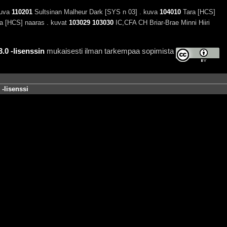
kuva
110201
Sultsinan Malheur Dark [SYS n 03] . kuva
104010
Tara [HCS]
a [HCS] naaras . kuvat
103029
103030
IC,CFA CH Briar-Brae Minni Hiiri
0 -lisenssin
mukaisesti ilman tarkempaa sopimista
-lisenssi