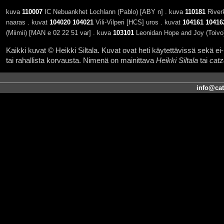
kuva
110007
IC Nebuankhet Lochlann (Pablo) [ABY n] . kuva
110181
River
naaras . kuvat
104020
104021
Vili-Vilperi [HCS] uros . kuvat
104161
10416
(Miimii) [MAN e 02 22 51 var] . kuva
103101
Leonidan Hope and Joy (Toivo
Kaikki kuvat © Heikki Siltala. Kuvat ovat heti käytettävissä sekä ei-k
tai rahallista korvausta. Nimenä on mainittava
Heikki Siltala
tai
catz
info@cat