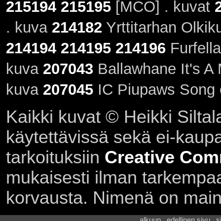
215194
215195
[MCO] . kuvat
. kuva
214182
Yrttitarhan Olki
214194
214195
214196
Furfell
kuva
207043
Ballawhane It's A
kuva
207045
IC Piupaws Song o
Kaikki kuvat © Heikki Siltal
käytettävissä sekä ei-kaupall
tarkoituksiin
Creative Com
mukaisesti ilman tarkempaa 
korvausta. Nimenä on main
alkuun . edellinen sivu . 