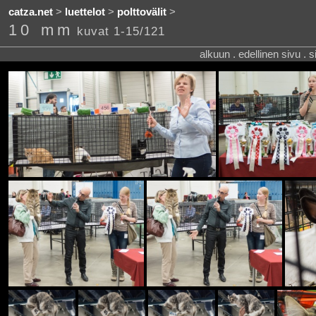
catza.net
>
luettelot
>
polttovälit
>
10 mm
kuvat 1-15/121
alkuun . edellinen sivu . 