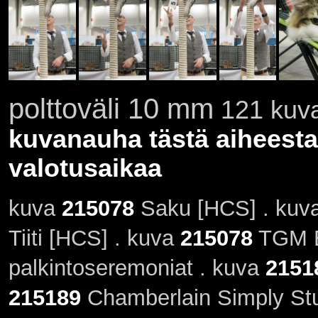
polttoväli 10 mm
121 kuva
kuvanauha tästä aiheesta
valotusaikaa
kuva
215078
Saku [HCS] . kuv
Tiiti [HCS] . kuva
215078
TGM E
palkintoseremoniat . kuva
2151
215189
Chamberlain Simply Stun