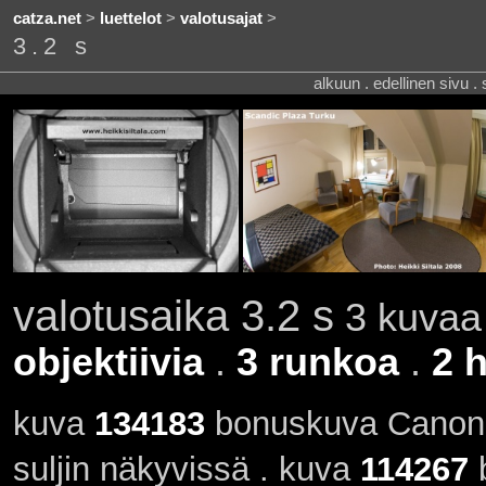
catza.net
>
luettelot
>
valotusajat
>
3.2 s
alkuun . edellinen sivu .
valotusaika 3.2 s
3 kuvaa 
objektiivia
.
3 runkoa
.
2 
kuva
134183
bonuskuva Canon E
suljin näkyvissä . kuva
114267
b