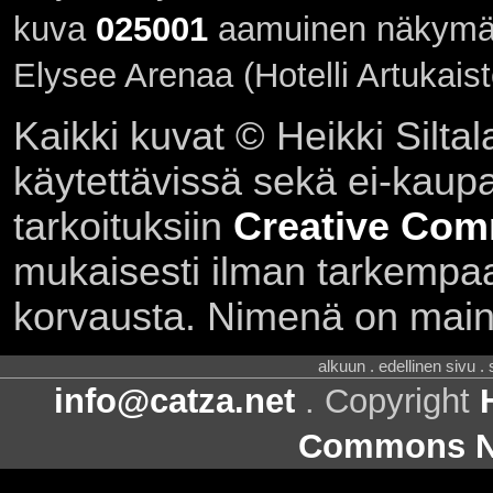
kuva
025001
aamuinen näkymä h
Elysee Arenaa (Hotelli Artukaist
Kaikki kuvat © Heikki Siltal
käytettävissä sekä ei-kaupall
tarkoituksiin
Creative Com
mukaisesti ilman tarkempaa 
korvausta. Nimenä on main
alkuun . edellinen sivu .
info@catza.net
. Copyright
Commons Ni