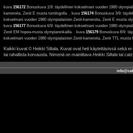
kuva
156172
Bonuskuva 1/9: täydellinen kokoelmani vuoden 1980 olympialai
kameroita, Zenit E musta tornilogolla. . kuva
156174
Bonuskuva 3/9: täydel
kokoelmani vuoden 1980 olympialaisten Zenit-kameroita, Zenit E musta oly
kuva
156177
Bonuskuva 6/9: täydellinen kokoelmani vuoden 1980 olympialai
Zenit EM hopea-musta olympiarenkailla. . kuva
156179
Bonuskuva 8/9: täyd
kokoelmani vuoden 1980 olympialaisten Zenit-kameroita, Zenit TTL musta to
Kaikki kuvat © Heikki Siltala. Kuvat ovat heti käytettävissä sekä ei-k
tai rahallista korvausta. Nimenä on mainittava
Heikki Siltala
tai
catz
info@cat