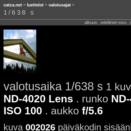
catza.net
>
luettelot
>
valotusajat
>
1/638 s
alkuun . edellinen sivu .
valotusaika 1/638 s
1 kuva
ND-4020 Lens
. runko
ND-
ISO 100
. aukko
f/5.6
kuva
002026
päiväkodin sisään