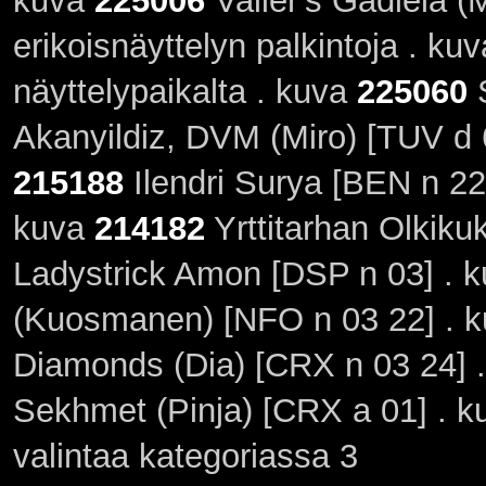
kuva
225006
Valier's Gadiela (
erikoisnäyttelyn palkintoja . ku
näyttelypaikalta . kuva
225060
S
Akanyildiz, DVM (Miro) [TUV d 
215188
Ilendri Surya [BEN n 22
kuva
214182
Yrttitarhan Olkiku
Ladystrick Amon [DSP n 03] . 
(Kuosmanen) [NFO n 03 22] . 
Diamonds (Dia) [CRX n 03 24] 
Sekhmet (Pinja) [CRX a 01] . 
valintaa kategoriassa 3