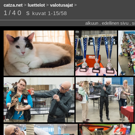
catza.net
>
luettelot
>
valotusajat
>
1/40 s
kuvat 1-15/58
alkuun . edellinen sivu . 