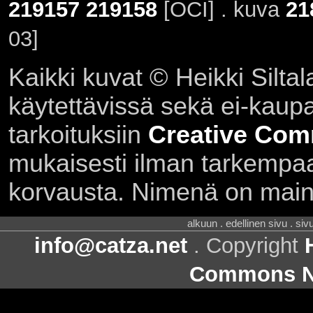
219157
219158
[OCI] . kuva
21
03]
Kaikki kuvat © Heikki Siltal
käytettävissä sekä ei-kaupall
tarkoituksiin
Creative Com
mukaisesti ilman tarkempaa 
korvausta. Nimenä on main
alkuun . edellinen sivu . siv
info@catza.net
. Copyright
Commons Ni