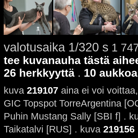
valotusaika 1/320 s
1 747
tee kuvanauha tästä aihe
26 herkkyyttä
.
10 aukkoa
kuva
219107
aina ei voi voittaa
GIC Topspot TorreArgentina [OC
Puhin Mustang Sally [SBI f] . k
Taikatalvi [RUS] . kuva
219156