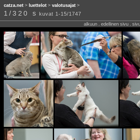
catza.net
>
luettelot
>
valotusajat
>
1/320 s
kuvat 1-15/1747
alkuun . edellinen sivu . siv