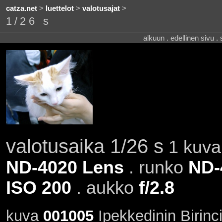
catza.net
>
luettelot
>
valotusajat
>
1/26 s
alkuun . edellinen sivu .
valotusaika 1/26 s
1 kuva 
ND-4020 Lens
. runko
ND-
ISO 200
. aukko
f/2.8
kuva
001005
Ipekkedinin Birinc