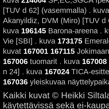
kuva
214004
SP,EC,SGCA Ipekk
[TUV d 62] (vasemmalla) . kuv
Akanyildiz, DVM (Miro) [TUV d 6
kuva
196145
Barona-areena . 
Vie [SBI] . kuva
173175
Emerald
kuvat
167001
167115
Jokimaan 
167006
tuomarit . kuva
167008
n 24] . kuva
167024
TICA-esitte
167036
yleiskuvaa näyttelypaik
Kaikki kuvat © Heikki Siltal
käytettävissä sekä ei-kaupall