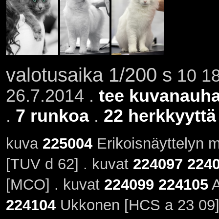
valotusaika 1/200 s
10 18
26.7.2014 .
tee kuvanauha
.
7 runkoa
.
22 herkkyyttä
kuva
225004
Erikoisnäyttelyn 
[TUV d 62] . kuvat
224097
224
[MCO] . kuvat
224099
224105
A
224104
Ukkonen [HCS a 23 09] 