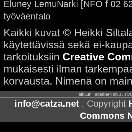
Eluney LemuNarki [NFO f 02 62
työväentalo
Kaikki kuvat © Heikki Siltal
käytettävissä sekä ei-kaupall
tarkoituksiin
Creative Com
mukaisesti ilman tarkempaa 
korvausta. Nimenä on main
alkuun . edellinen sivu . siv
info@catza.net
. Copyright
Commons Ni