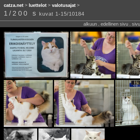
catza.net
>
luettelot
>
valotusajat
>
1/200 s
kuvat 1-15/10184
alkuun . edellinen sivu . siv