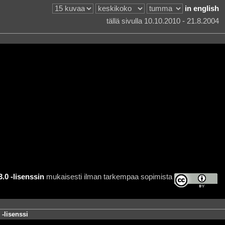
in english
tällä sivulla 10.10.2010 - 21.8.2004
0 -lisenssin
mukaisesti ilman tarkempaa sopimista
-lisenssi