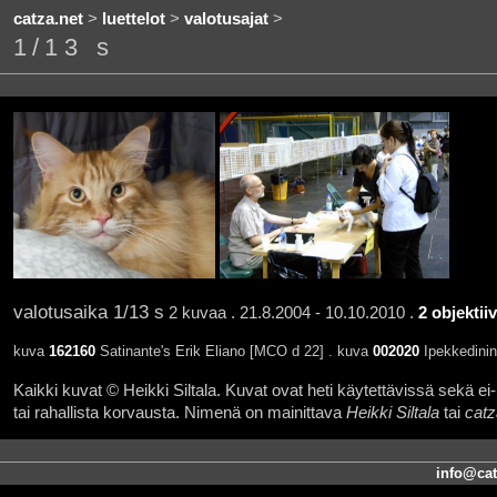
catza.net
>
luettelot
>
valotusajat
>
1/13 s
valotusaika 1/13 s
2 kuvaa . 21.8.2004 - 10.10.2010 .
2 objektiiv
kuva
162160
Satinante's Erik Eliano [MCO d 22] . kuva
002020
Ipekkedinin
Kaikki kuvat © Heikki Siltala. Kuvat ovat heti käytettävissä sekä ei-k
tai rahallista korvausta. Nimenä on mainittava
Heikki Siltala
tai
catz
info@cat