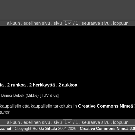
alkuun . edellinen sivu . sivu
/ 1 . seuraava sivu . loppuun
ia
.
2 runkoa
.
2 herkkyyttä
.
2 aukkoa
 Birinci Bebek (Mikke) [TUV d 62]
aupallisiin että kaupallisiin tarkoituksiin
Creative Commons Nimeä 3.
a.net
.
alkuun . edellinen sivu . sivu
/ 1 . seuraava sivu . loppuun
za.net
. Copyright
Heikki Siltala
2004-2026 .
Creative Commons Nimeä 3.0 