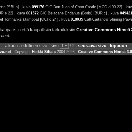
te [SBI n] . kuva
099176
GIC Don Juan of Coon-Castle [MCO d 09 22] . ku
R e 22] . kuva
061372
GIC Belacane Eridanus (Boris) [BUR c] . kuva
04942
l Tomhänks (Jamppa) [OCI o 24] . kuva
018035
CattiCartano's Shining Paws
aupallisiin että kaupallisiin tarkoituksiin
Creative Commons Nimeä 3.
a.net
.
alkuun . edellinen sivu . sivu
/ 2 .
seuraava sivu
.
loppuun
za.net
. Copyright
Heikki Siltala
2004-2026 .
Creative Commons Nimeä 3.0 