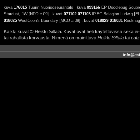
kuva
176015
Tuurin Nuorisoseurantalo . kuva
099166
EP Doodlebug Soubret
Stardust, JW [NFO e 09] . kuvat
071102
071103
IP,EC Belagian Ludwig [EU
018025
WestCoon's Boundary [MCO a 09] . kuvat
018029
018031
Recknage
Kaikki kuvat © Heikki Siltala. Kuvat ovat heti käytettävissä sekä ei-k
tai rahallista korvausta. Nimenä on mainittava
Heikki Siltala
tai
catz
info@cat