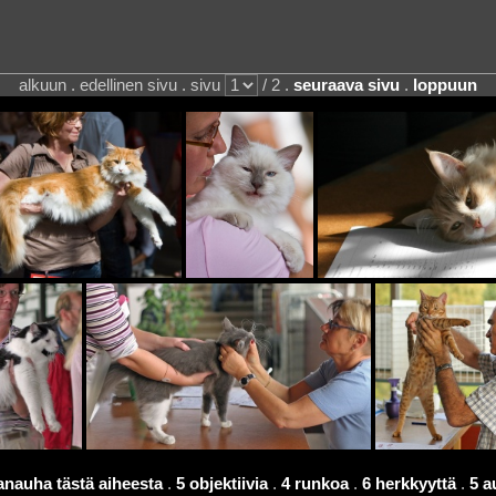
alkuun . edellinen sivu . sivu
/ 2 .
seuraava sivu
.
loppuun
anauha tästä aiheesta
.
5 objektiivia
.
4 runkoa
.
6 herkkyyttä
.
5 a