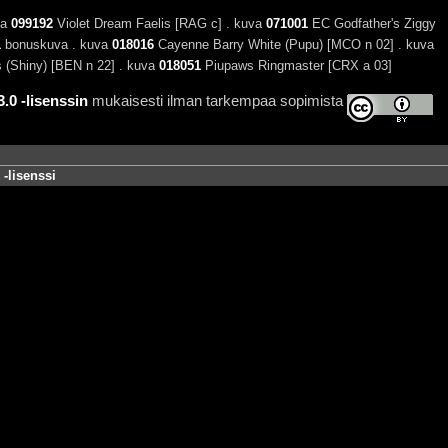
va
099192
Violet Dream Faelis [RAG c] . kuva
071001
EC Godfather's Ziggy
1
bonuskuva . kuva
018016
Cayenne Barry White (Pupu) [MCO n 02] . kuva
 (Shiny) [BEN n 22] . kuva
018051
Piupaws Ringmaster [CRX a 03]
0 -lisenssin
mukaisesti ilman tarkempaa sopimista
-lisenssi