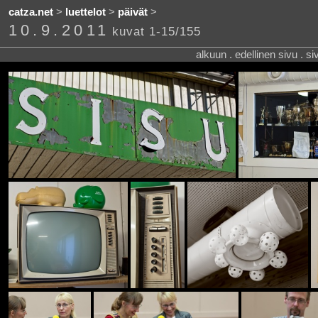
catza.net
>
luettelot
>
päivät
>
10.9.2011
kuvat 1-15/155
alkuun . edellinen sivu . s