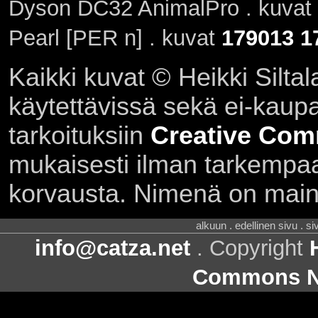
Dyson DC32 AnimalPro . kuvat
Pearl [PER n] . kuvat
179013
1
Kaikki kuvat © Heikki Siltal
käytettävissä sekä ei-kaupall
tarkoituksiin
Creative Com
mukaisesti ilman tarkempaa 
korvausta. Nimenä on main
alkuun . edellinen sivu . s
info@catza.net
. Copyright
Commons Ni