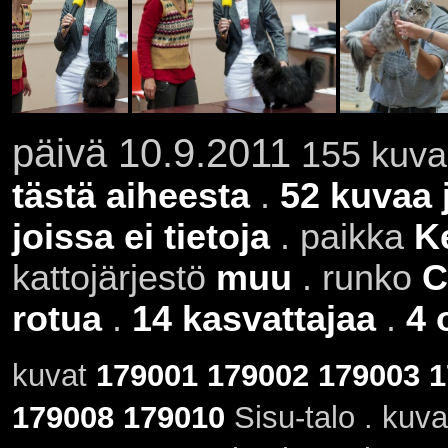
päivä 10.9.2011
155 kuvaa
tästä aiheesta
.
52 kuvaa 
joissa ei tietoja
. paikka
K
kattojärjestö
muu
. runko
C
rotua
.
14 kasvattajaa
.
4 
kuvat
179001
179002
179003
1
179008
179010
Sisu-talo . kuv