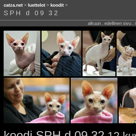
catza.net
>
luettelot
>
koodit
>
SPH d 09 32
alkuun . edellinen sivu .
koodi SPH d 09 32
12 kuv