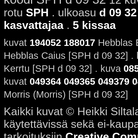
rotu
SPH
. ulkoasu
d 09 32
kasvattajaa
.
5 kissaa
kuvat
194052
188017
Hebblas E
Hebblas Caius [SPH d 09 32] .
Kerrtu [SPH d 09 32] . kuva
08
kuvat
049364
049365
049379
0
Morris (Morris) [SPH d 09 32]
Kaikki kuvat © Heikki Siltal
käytettävissä sekä ei-kaupall
tarkoituksiin
Creative Com