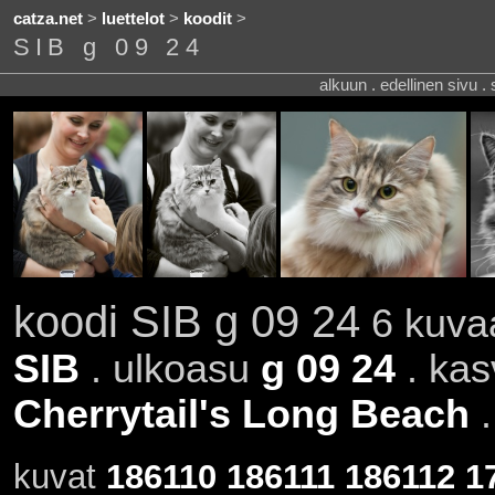
catza.net
>
luettelot
>
koodit
>
SIB g 09 24
alkuun . edellinen sivu .
koodi SIB g 09 24
6 kuvaa
SIB
. ulkoasu
g 09 24
. kas
Cherrytail's Long Beach
kuvat
186110
186111
186112
1