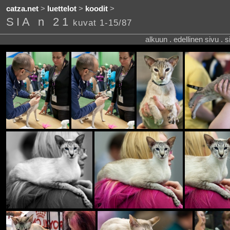
catza.net
>
luettelot
>
koodit
>
SIA n 21
kuvat 1-15/87
alkuun . edellinen sivu . 