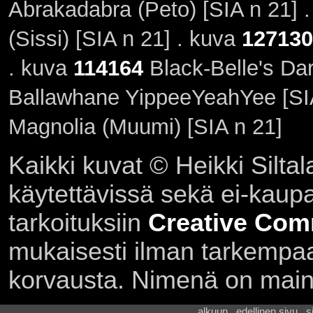
Abrakadabra (Peto) [SIA n 21] 
(Sissi) [SIA n 21] . kuva
127130
. kuva
114164
Black-Belle's Dar
Ballawhane YippeeYeahYee [SIA
Magnolia (Muumi) [SIA n 21]
Kaikki kuvat © Heikki Siltal
käytettävissä sekä ei-kaupall
tarkoituksiin
Creative Com
mukaisesti ilman tarkempaa 
korvausta. Nimenä on main
alkuun . edellinen sivu . 