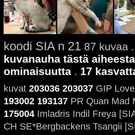
koodi SIA n 21
87 kuvaa .
kuvanauha tästä aiheesta
ominaisuutta
.
17 kasvatt
kuvat
203036
203037
GIP LoveO
193002
193137
PR Quan Mad Ma
175004
Imladris Indil Freya [SI
CH SE*Bergbackens Tsangii [SI