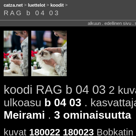
catza.net
>
luettelot
>
koodit
>
RAG b 04 03
alkuun . edellinen sivu .
koodi RAG b 04 03
2 kuva
ulkoasu
b 04 03
. kasvatta
Meirami
.
3 ominaisuutta
kuvat
180022
180023
Bobkatin 