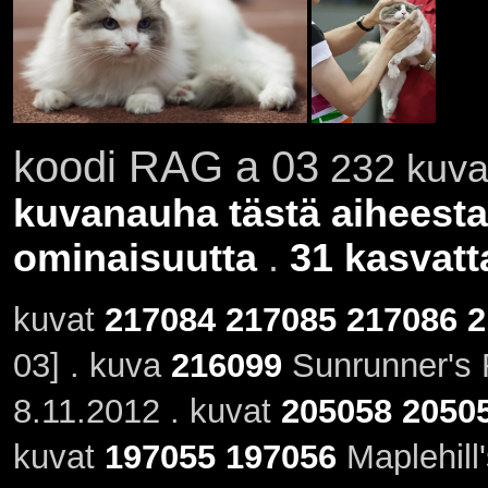
koodi RAG a 03
232 kuvaa
kuvanauha tästä aiheesta
ominaisuutta
.
31 kasvatt
kuvat
217084
217085
217086
2
03] . kuva
216099
Sunrunner's 
8.11.2012 . kuvat
205058
2050
kuvat
197055
197056
Maplehill'