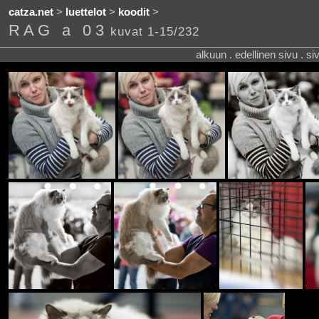
catza.net
>
luettelot
>
koodit
>
RAG a 03
kuvat 1-15/232
alkuun . edellinen sivu . s