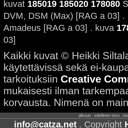
kuvat
185019
185020
178080
S
DVM, DSM (Max) [RAG a 03] .
Amadeus [RAG a 03] . kuva
17
03]
Kaikki kuvat © Heikki Siltal
käytettävissä sekä ei-kaupall
tarkoituksiin
Creative Com
mukaisesti ilman tarkempaa 
korvausta. Nimenä on main
alkuun . edellinen sivu . s
info@catza.net
. Copyright