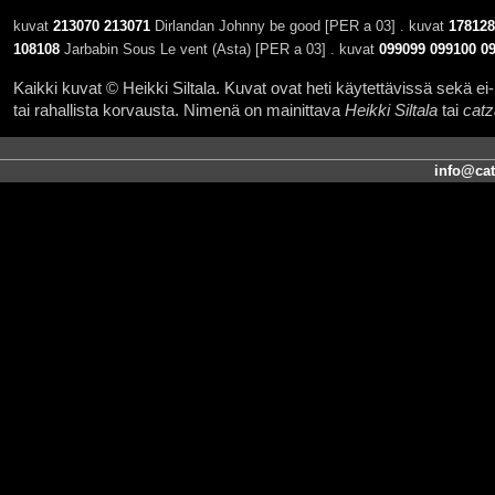
kuvat
213070
213071
Dirlandan Johnny be good [PER a 03] . kuvat
178128
108108
Jarbabin Sous Le vent (Asta) [PER a 03] . kuvat
099099
099100
0
Kaikki kuvat © Heikki Siltala. Kuvat ovat heti käytettävissä sekä ei-k
tai rahallista korvausta. Nimenä on mainittava
Heikki Siltala
tai
catz
info@cat