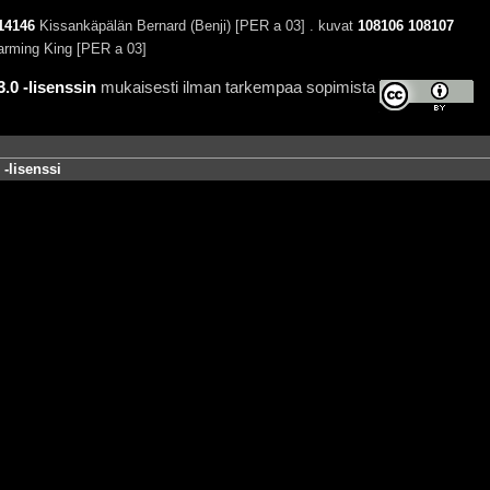
14146
Kissankäpälän Bernard (Benji) [PER a 03] . kuvat
108106
108107
ming King [PER a 03]
0 -lisenssin
mukaisesti ilman tarkempaa sopimista
-lisenssi