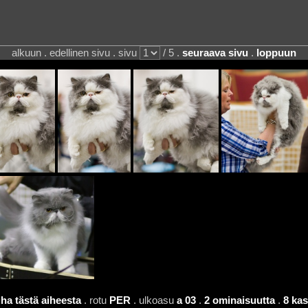
alkuun . edellinen sivu . sivu
/ 5 .
seuraava sivu
.
loppuun
ha tästä aiheesta
. rotu
PER
. ulkoasu
a 03
.
2 ominaisuutta
.
8 kas