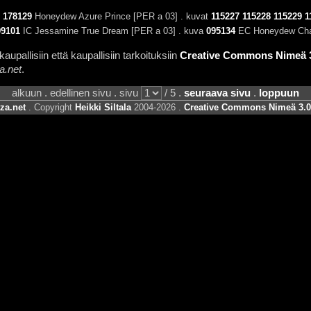
178129
Honeydew Azure Prince [PER a 03] . kuvat
115227
115228
115229
1
99101
IC Jessamine True Dream [PER a 03] . kuva
095134
EC Honeydew Char
aupallisiin että kaupallisiin tarkoituksiin
Creative Commons Nimeä 3.
a.net
.
alkuun . edellinen sivu . sivu
/ 5 .
seuraava sivu
.
loppuun
za.net
. Copyright
Heikki Siltala
2004-2026 .
Creative Commons Nimeä 3.0 