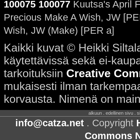
100075
100077
Kuutsa's April 
Precious Make A Wish, JW [PE
Wish, JW (Make) [PER a]
Kaikki kuvat © Heikki Siltal
käytettävissä sekä ei-kaupall
tarkoituksiin
Creative Com
mukaisesti ilman tarkempaa 
korvausta. Nimenä on main
alkuun . edellinen sivu . 
info@catza.net
. Copyright
Commons Ni