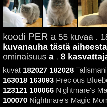
koodi PER a
55 kuvaa . 1
kuvanauha tästä aiheesta
ominaisuus
a
.
8 kasvattaj
kuvat
182027
182028
Talismanin
163018
163093
Precious Blueber
123121
100066
Nightmare's Ma
100070
Nightmare's Magic Mom