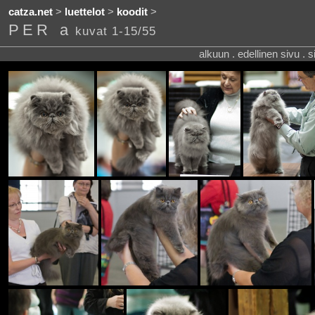
catza.net
>
luettelot
>
koodit
>
PER a
kuvat 1-15/55
alkuun . edellinen sivu . 