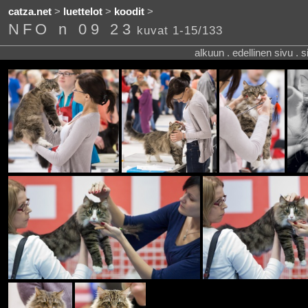
catza.net
>
luettelot
>
koodit
>
NFO n 09 23
kuvat 1-15/133
alkuun . edellinen sivu . 