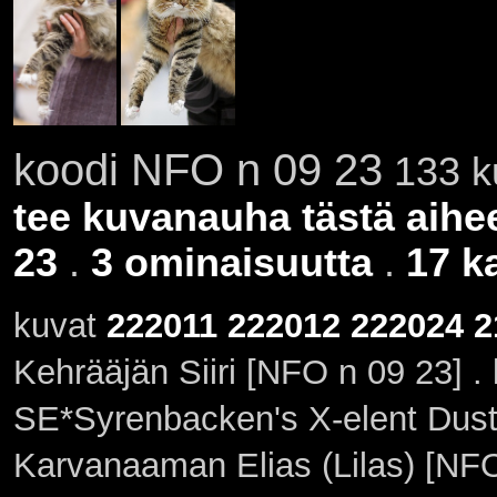
koodi NFO n 09 23
133 ku
tee kuvanauha tästä aihe
23
.
3 ominaisuutta
.
17 k
kuvat
222011
222012
222024
2
Kehrääjän Siiri [NFO n 09 23] .
SE*Syrenbacken's X-elent Dusti
Karvanaaman Elias (Lilas) [NFO