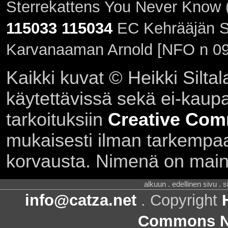
Sterrekattens You Never Know 
115033
115034
EC Kehrääjän Si
Karvanaaman Arnold [NFO n 09
Kaikki kuvat © Heikki Siltal
käytettävissä sekä ei-kaupall
tarkoituksiin
Creative Com
mukaisesti ilman tarkempaa 
korvausta. Nimenä on main
alkuun . edellinen sivu . 
info@catza.net
. Copyright
Commons Ni