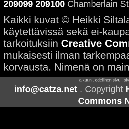
209099
209100
Chamberlain St
Kaikki kuvat © Heikki Siltal
käytettävissä sekä ei-kaupall
tarkoituksiin
Creative Com
mukaisesti ilman tarkempaa 
korvausta. Nimenä on main
alkuun . edellinen sivu . s
info@catza.net
. Copyright
Commons Ni