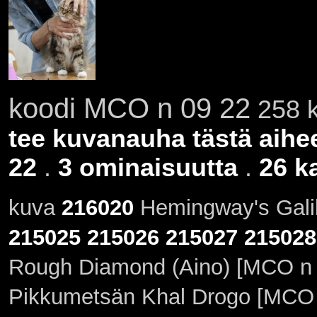
koodi MCO n 09 22
258 k
tee kuvanauha tästä aihe
22
.
3 ominaisuutta
.
26 k
kuva
216020
Hemingway's Galil
215025
215026
215027
215028
Rough Diamond (Aino) [MCO n 
Pikkumetsän Khal Drogo [MCO 