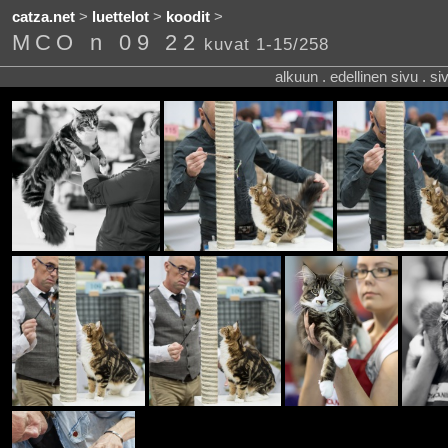
catza.net
>
luettelot
>
koodit
>
MCO n 09 22
kuvat 1-15/258
alkuun . edellinen sivu . s