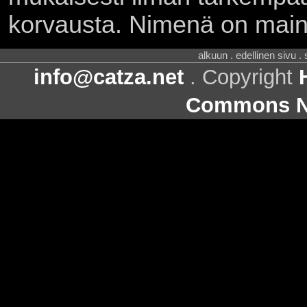
korvausta. Nimenä on main
alkuun . edellinen sivu .
info@catza.net
. Copyright
Commons Ni