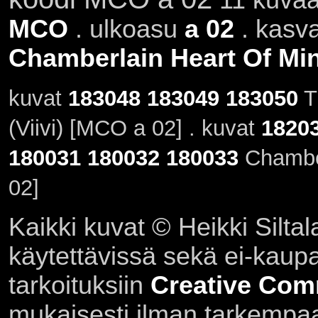
MCO
. ulkoasu
a 02
. kasva
Chamberlain Heart Of Mi
kuvat
183048
183049
183050
T
(Viivi) [MCO a 02] . kuvat
1820
180031
180032
180033
Chamber
02]
Kaikki kuvat © Heikki Siltal
käytettävissä sekä ei-kaupall
tarkoituksiin
Creative Com
mukaisesti ilman tarkempaa 