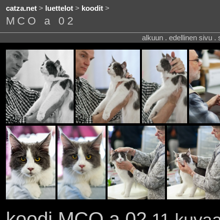
catza.net
>
luettelot
>
koodit
>
MCO a 02
alkuun . edellinen sivu .
koodi MCO a 02
11 kuvaa 