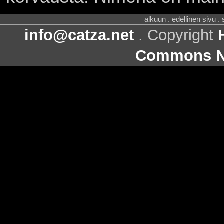
alkuun . edellinen sivu .
info@catza.net
. Copyright
Commons Ni