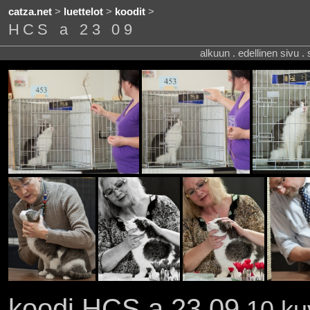
catza.net
>
luettelot
>
koodit
>
HCS a 23 09
alkuun . edellinen sivu .
koodi HCS a 23 09
10 kuv