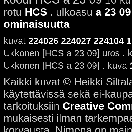
rotu
HCS
. ulkoasu
a 23 09
ominaisuutta
kuvat
224026
224027
224104
1
Ukkonen [HCS a 23 09] uros . 
Ukkonen [HCS a 23 09] . kuva
Kaikki kuvat © Heikki Siltal
käytettävissä sekä ei-kaupall
tarkoituksiin
Creative Com
mukaisesti ilman tarkempaa 
korvausta. Nimenä on main