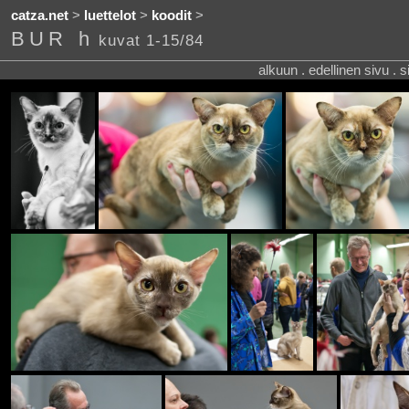
catza.net
>
luettelot
>
koodit
>
BUR h
kuvat 1-15/84
alkuun . edellinen sivu . 