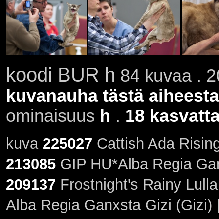
koodi BUR h
84 kuvaa . 2
kuvanauha tästä aiheesta
ominaisuus
h
.
18 kasvatta
kuva
225027
Cattish Ada Risin
213085
GIP HU*Alba Regia Ganx
209137
Frostnight's Rainy Lull
Alba Regia Ganxsta Gizi (Gizi)