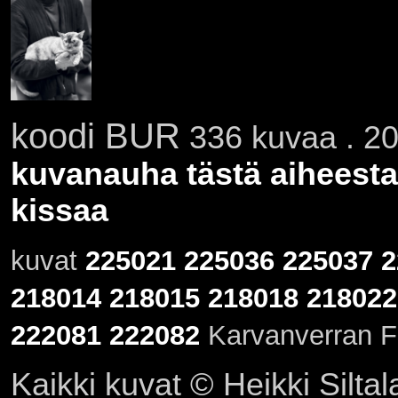
koodi BUR
336 kuvaa . 20
kuvanauha tästä aiheesta
kissaa
kuvat
225021
225036
225037
2
218014
218015
218018
218022
222081
222082
Karvanverran Fe
Kaikki kuvat © Heikki Siltal