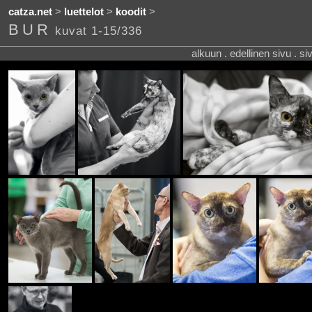
catza.net
>
luettelot
>
koodit
>
BUR
kuvat 1-15/336
alkuun . edellinen sivu . s