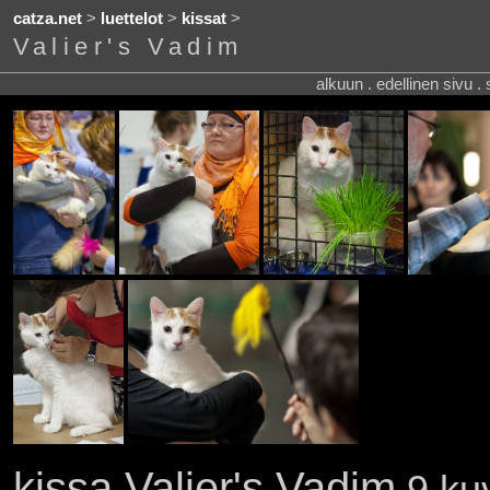
catza.net
>
luettelot
>
kissat
>
Valier's Vadim
alkuun . edellinen sivu .
kissa Valier's Vadim
9 kuv