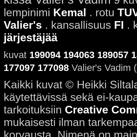
lempinimi
Kemal
. rotu
TU
Valier's
. kansallisuus
FI
. 
järjestäjää
kuvat
199094
194063
189057
1
177097
177098
Valier's Vadim 
Kaikki kuvat © Heikki Siltal
käytettävissä sekä ei-kaupall
tarkoituksiin
Creative Com
mukaisesti ilman tarkempaa 
korvausta. Nimenä on main