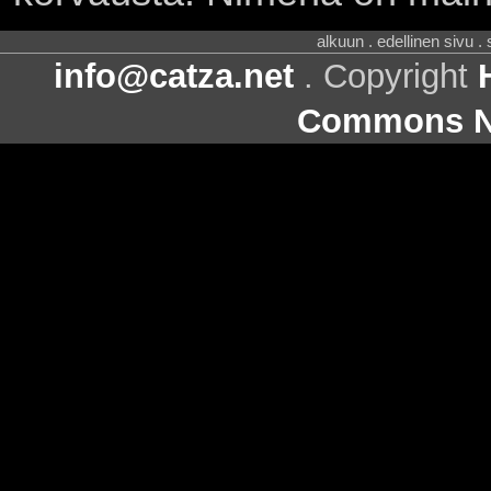
alkuun . edellinen sivu .
info@catza.net
. Copyright
Commons Ni