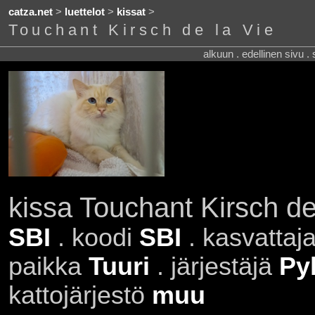
catza.net
>
luettelot
>
kissat
>
Touchant Kirsch de la Vie
alkuun . edellinen sivu .
kissa Touchant Kirsch de
SBI
. koodi
SBI
. kasvattaj
paikka
Tuuri
. järjestäjä
Py
kattojärjestö
muu