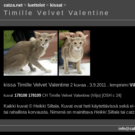
catza.net
>
luettelot
>
kissat
>
Timille Velvet Valentine
kissa Timille Velvet Valentine
2 kuvaa . 3.9.2011 . lempinimi
Vi
kuvat
178108
178109
CH Timille Velvet Valentine (Viljo) [OSH c 24]
Kaikki kuvat © Heikki Siltala. Kuvat ovat heti käytettävissä sekä ei-k
tai rahallista korvausta. Nimenä on mainittava
Heikki Siltala
tai
catz
info@cat