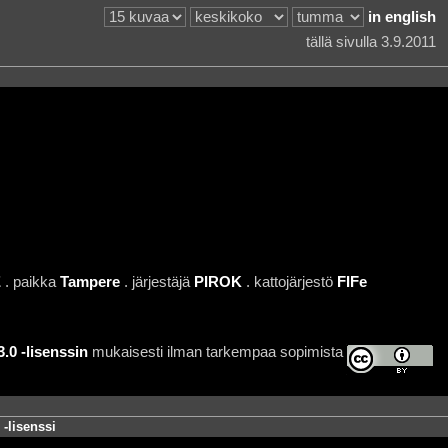
in english
tällä sivulla 3.9.2011
E
. paikka
Tampere
. järjestäjä
PIROK
. kattojärjestö
FIFe
0 -lisenssin
mukaisesti ilman tarkempaa sopimista
-lisenssi