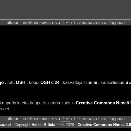
alkuun . edellinen sivu . sivu
/ 1 . seuraava sivu . loppuun
ljo
. rotu
OSH
. koodi
OSH c 24
. kasvattaja
Timille
. kansallisuus
S
aupallisiin että kaupallisiin tarkoituksiin
Creative Commons Nimeä 3.
a.net
.
alkuun . edellinen sivu . sivu
/ 1 . seuraava sivu . loppuun
za.net
. Copyright
Heikki Siltala
2004-2026 .
Creative Commons Nimeä 3.0 