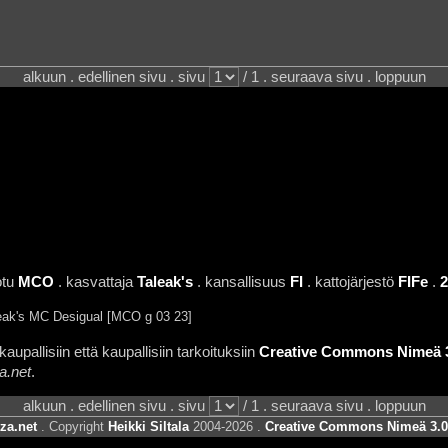
alkuun . edellinen sivu . sivu
/ 1 . seuraava sivu . loppuun
otu
MCO
. kasvattaja
Taleak's
. kansallisuus
FI
. kattojärjestö
FIFe
.
2
ak's MC Desigual [MCO g 03 23]
aupallisiin että kaupallisiin tarkoituksiin
Creative Commons Nimeä 3.
a.net
.
alkuun . edellinen sivu . sivu
/ 1 . seuraava sivu . loppuun
za.net
. Copyright
Heikki Siltala
2004-2026 .
Creative Commons Nimeä 3.0 