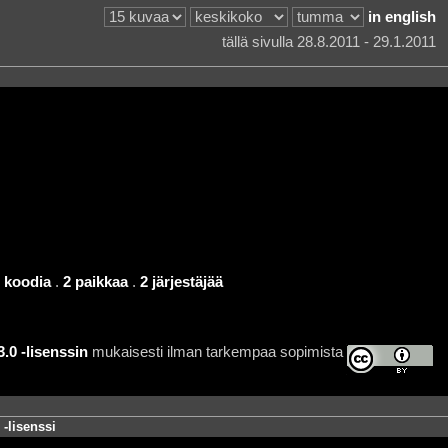
in english
tällä sivulla 28.8.2011 - 29.1.2011
 koodia
.
2 paikkaa
.
2 järjestäjää
0 -lisenssin
mukaisesti ilman tarkempaa sopimista
-lisenssi