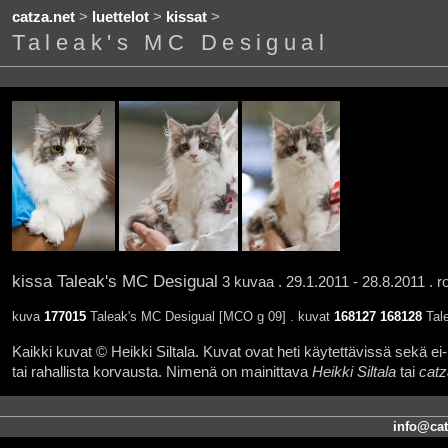
catza.net
>
luettelot
>
kissat
>
Taleak's MC Desigual
kissa Taleak's MC Desigual
3 kuvaa . 29.1.2011 - 28.8.2011 . r
kuva
177015
Taleak's MC Desigual [MCO g 09] . kuvat
168127
168128
Tale
Kaikki kuvat © Heikki Siltala. Kuvat ovat heti käytettävissä sekä ei-k
tai rahallista korvausta. Nimenä on mainittava
Heikki Siltala
tai
catz
info@cat