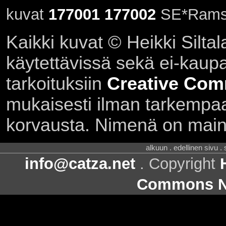
kuvat
177001
177002
SE*Ramse
Kaikki kuvat © Heikki Siltal
käytettävissä sekä ei-kaupall
tarkoituksiin
Creative Com
mukaisesti ilman tarkempaa 
korvausta. Nimenä on main
alkuun . edellinen sivu .
info@catza.net
. Copyright
Commons Ni