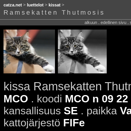
catza.net
>
luettelot
>
kissat
>
Ramsekatten Thutmosis
alkuun . edellinen sivu .
kissa Ramsekatten Thut
MCO
. koodi
MCO n 09 22
kansallisuus
SE
. paikka
V
kattojärjestö
FIFe