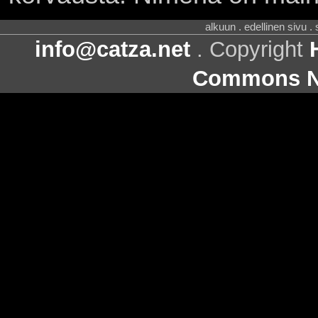
alkuun . edellinen sivu .
info@catza.net
. Copyright
Commons Ni