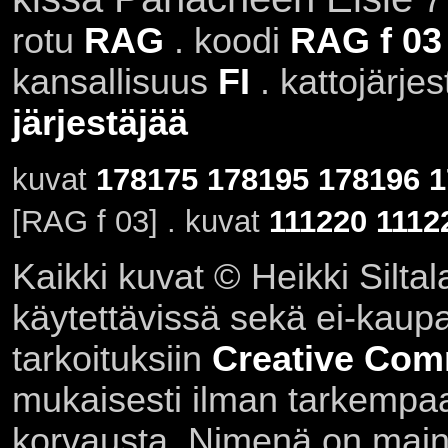
rotu
RAG
. koodi
RAG f 03
kansallisuus
FI
. kattojärje
järjestäjää
kuvat
178175
178195
178196
1
[RAG f 03] . kuvat
111220
1112
Kaikki kuvat © Heikki Siltal
käytettävissä sekä ei-kaupall
tarkoituksiin
Creative Com
mukaisesti ilman tarkempaa 
korvausta. Nimenä on main