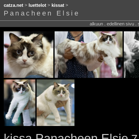
catza.net
>
luettelot
>
kissat
>
Panacheen Elsie
alkuun . edellinen sivu .
kissa Panacheen Elsie
7 