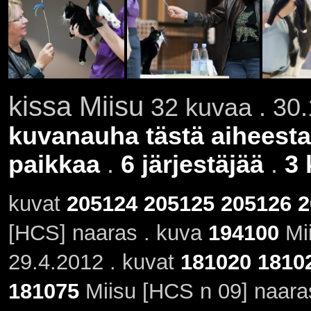
kissa Miisu
32 kuvaa . 30.
kuvanauha tästä aiheesta
paikkaa
.
6 järjestäjää
.
3 
kuvat
205124
205125
205126
2
[HCS] naaras . kuva
194100
Mii
29.4.2012 . kuvat
181020
1810
181075
Miisu [HCS n 09] naara