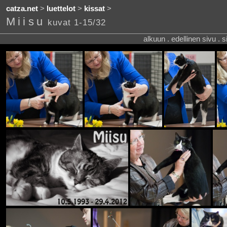
catza.net
>
luettelot
>
kissat
>
Miisu
kuvat 1-15/32
alkuun . edellinen sivu . 