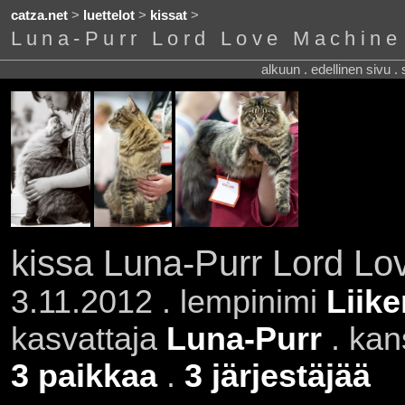
catza.net
>
luettelot
>
kissat
>
Luna-Purr Lord Love Machine
alkuun . edellinen sivu .
kissa Luna-Purr Lord Lo
3.11.2012 . lempinimi
Liike
kasvattaja
Luna-Purr
. kan
3 paikkaa
.
3 järjestäjää