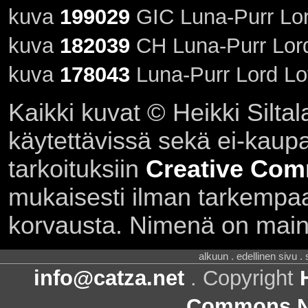
kuva
199029
GIC Luna-Purr Lord
kuva
182039
CH Luna-Purr Lord
kuva
178043
Luna-Purr Lord Lo
Kaikki kuvat © Heikki Siltal
käytettävissä sekä ei-kaupall
tarkoituksiin
Creative Com
mukaisesti ilman tarkempaa 
korvausta. Nimenä on main
alkuun . edellinen sivu .
info@catza.net
. Copyright
Commons Ni