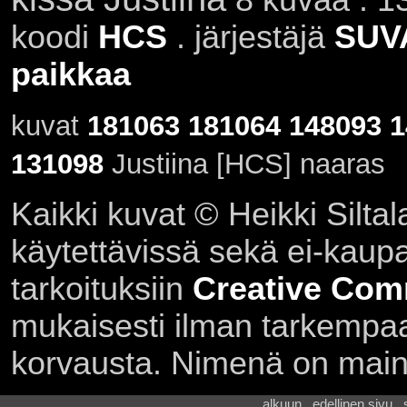
koodi
HCS
. järjestäjä
SUV
paikkaa
kuvat
181063
181064
148093
1
131098
Justiina [HCS] naaras
Kaikki kuvat © Heikki Siltal
käytettävissä sekä ei-kaupall
tarkoituksiin
Creative Com
mukaisesti ilman tarkempaa 
korvausta. Nimenä on main
alkuun . edellinen sivu .