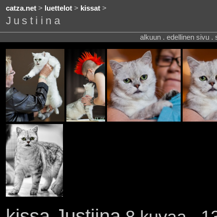
catza.net
>
luettelot
>
kissat
>
Justiina
alkuun . edellinen sivu .
kissa Justiina
8 kuvaa . 13