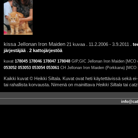
kissa Jellonan Iron Maiden
21 kuvaa . 11.2.2006 - 3.9.2011 .
te
järjestäjää
.
2 kattojärjestöä
kuvat
178045
178046
178047
178048
GIP,GIC Jellonan Iron Maiden [MCO d
053052
053053
053054
053061
CH Jellonan Iron Maiden (Porkkana) [MCO 
Kaikki kuvat © Heikki Siltala. Kuvat ovat heti käytettävissä sekä ei-k
tai rahallista korvausta. Nimenä on mainittava
Heikki Siltala
tai
catz
info@cat