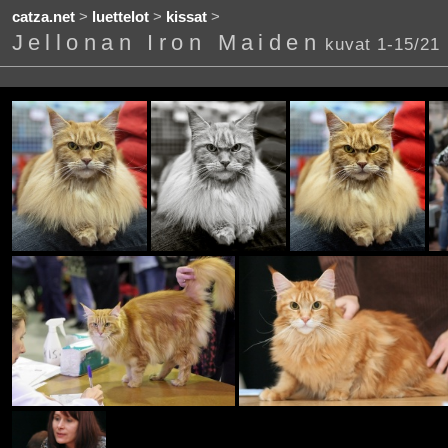
catza.net
>
luettelot
>
kissat
>
Jellonan Iron Maiden
kuvat 1-15/21