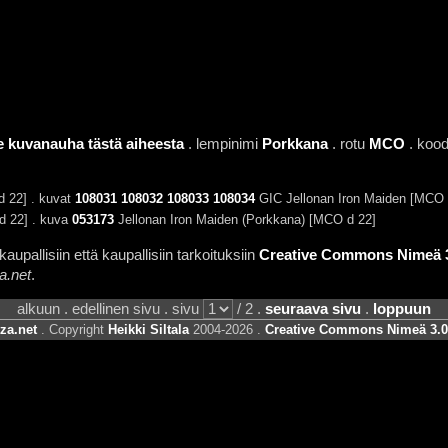
e kuvanauha tästä aiheesta
. lempinimi
Porkkana
. rotu
MCO
. koo
 22] . kuvat
108031
108032
108033
108034
GIC Jellonan Iron Maiden [MCO 
d 22] . kuva
053173
Jellonan Iron Maiden (Porkkana) [MCO d 22]
aupallisiin että kaupallisiin tarkoituksiin
Creative Commons Nimeä 3.
a.net
.
alkuun . edellinen sivu . sivu
/ 2 .
seuraava sivu
.
loppuun
za.net
. Copyright
Heikki Siltala
2004-2026 .
Creative Commons Nimeä 3.0 