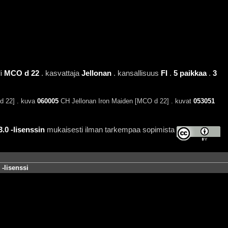
di
MCO d 22
. kasvattaja
Jellonan
. kansallisuus
FI
.
5 paikkaa
.
3
d 22] . kuva
060005
CH Jellonan Iron Maiden [MCO d 22] . kuvat
053051
0 -lisenssin
mukaisesti ilman tarkempaa sopimista
-lisenssi