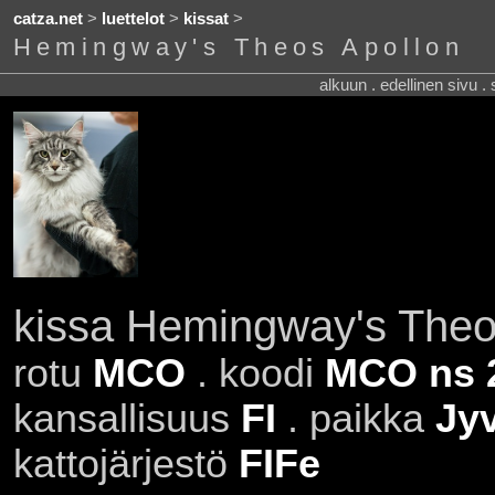
catza.net
>
luettelot
>
kissat
>
Hemingway's Theos Apollon
alkuun . edellinen sivu .
kissa Hemingway's Theo
rotu
MCO
. koodi
MCO ns 
kansallisuus
FI
. paikka
Jy
kattojärjestö
FIFe