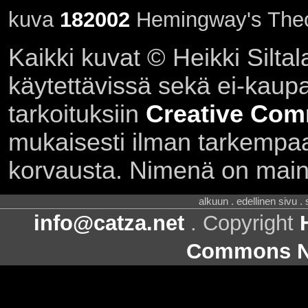
kuva
182002
Hemingway's Theo
Kaikki kuvat © Heikki Siltal
käytettävissä sekä ei-kaupall
tarkoituksiin
Creative Com
mukaisesti ilman tarkempaa 
korvausta. Nimenä on main
alkuun . edellinen sivu .
info@catza.net
. Copyright
Commons Ni