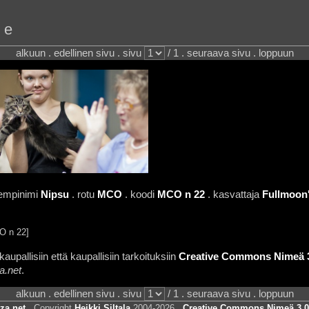
oe
alkuun . edellinen sivu . sivu
/ 1 . seuraava sivu . loppuun
lempinimi
Nipsu
. rotu
MCO
. koodi
MCO n 22
. kasvattaja
Fullmoon
O n 22]
aupallisiin että kaupallisiin tarkoituksiin
Creative Commons Nimeä 3.
a.net
.
alkuun . edellinen sivu . sivu
/ 1 . seuraava sivu . loppuun
za.net
. Copyright
Heikki Siltala
2004-2026 .
Creative Commons Nimeä 3.0 