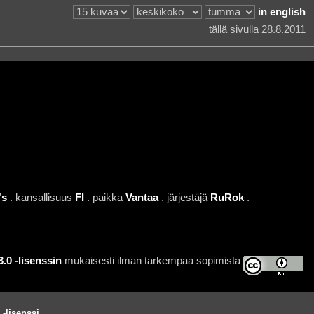
in english
tällä sivulla 28.8.2011
's
. kansallisuus
FI
. paikka
Vantaa
. järjestäjä
RuRok
.
0 -lisenssin
mukaisesti ilman tarkempaa sopimista
-lisenssi