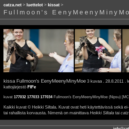
catza.net
>
luettelot
>
kissat
>
Fullmoon's EenyMeenyMinyM
kissa Fullmoon's EenyMeenyMinyMoe
3 kuvaa . 28.8.2011 . 
kattojärjestö
FIFe
kuvat
177032
177033
177034
Fullmoon's EenyMeenyMinyMoe (Nipsu) [MC
Kaikki kuvat © Heikki Siltala. Kuvat ovat heti käytettävissä sekä ei-k
tai rahallista korvausta. Nimenä on mainittava
Heikki Siltala
tai
catz
info@cat