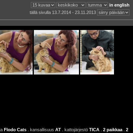
in english
tällä sivulla 13.7.2014 - 23.11.2013
ja
Flodo Cats
. kansallisuus
AT
. kattojärjestö
TICA
.
2 paikkaa
.
2