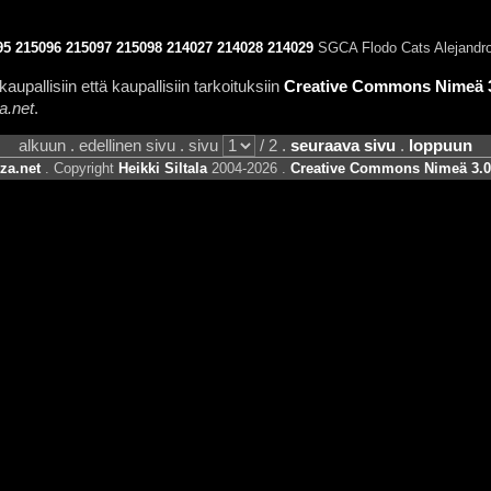
95
215096
215097
215098
214027
214028
214029
SGCA Flodo Cats Alejandro
aupallisiin että kaupallisiin tarkoituksiin
Creative Commons Nimeä 3.
a.net
.
alkuun . edellinen sivu . sivu
/ 2 .
seuraava sivu
.
loppuun
za.net
. Copyright
Heikki Siltala
2004-2026 .
Creative Commons Nimeä 3.0 