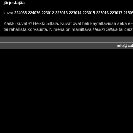
järjestäjää
kuvat
224035
224036
223012
223013
223014
223015
223016
223017
2150
Kaikki kuvat © Heikki Siltala. Kuvat ovat heti käytettävissä sekä ei-k
tai rahallista korvausta. Nimenä on mainittava
Heikki Siltala
tai
catz
info@cat