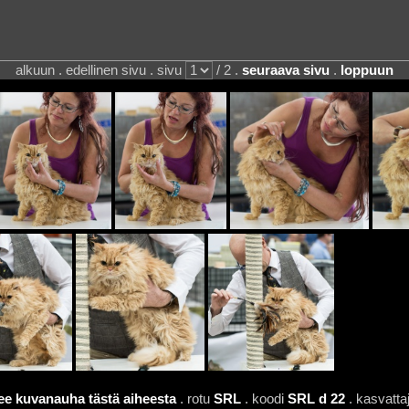
alkuun . edellinen sivu . sivu
/ 2 .
seuraava sivu
.
loppuun
ee kuvanauha tästä aiheesta
. rotu
SRL
. koodi
SRL d 22
. kasvatta