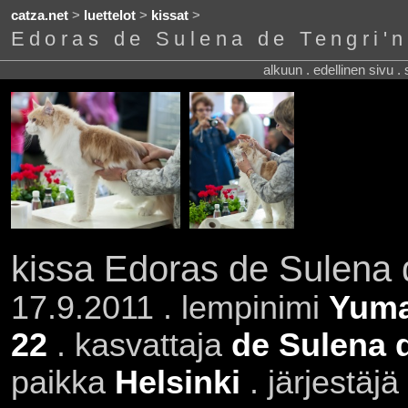
catza.net
>
luettelot
>
kissat
>
Edoras de Sulena de Tengri'n
alkuun . edellinen sivu .
kissa Edoras de Sulena 
17.9.2011 . lempinimi
Yum
22
. kasvattaja
de Sulena d
paikka
Helsinki
. järjestäjä