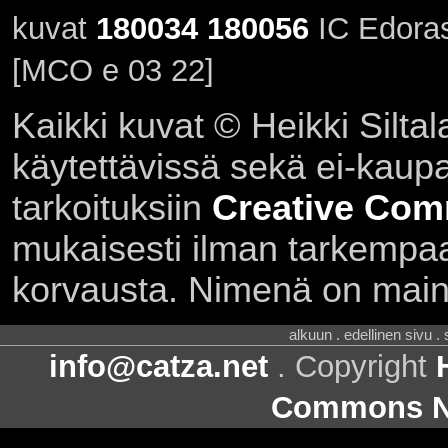
kuvat
180034
180056
IC Edoras
[MCO e 03 22]
Kaikki kuvat © Heikki Siltal
käytettävissä sekä ei-kaupall
tarkoituksiin
Creative Com
mukaisesti ilman tarkempaa 
korvausta. Nimenä on main
alkuun . edellinen sivu .
info@catza.net
. Copyright
Commons Ni