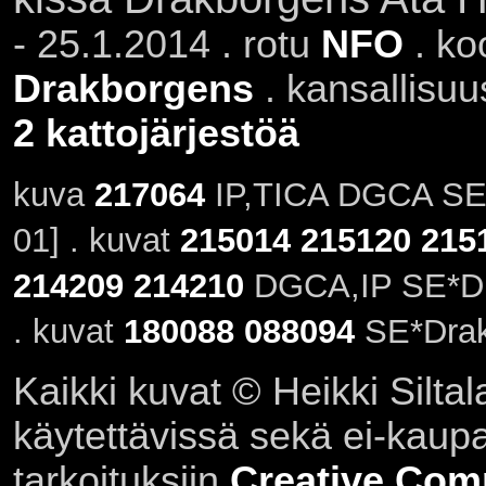
- 25.1.2014 . rotu
NFO
. ko
Drakborgens
. kansallisu
2 kattojärjestöä
kuva
217064
IP,TICA DGCA SE*
01] . kuvat
215014
215120
215
214209
214210
DGCA,IP SE*Dra
. kuvat
180088
088094
SE*Drak
Kaikki kuvat © Heikki Siltal
käytettävissä sekä ei-kaupall
tarkoituksiin
Creative Com