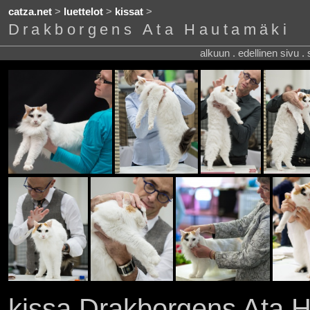
catza.net
>
luettelot
>
kissat
>
Drakborgens Ata Hautamäki
alkuun . edellinen sivu .
kissa Drakborgens Ata 