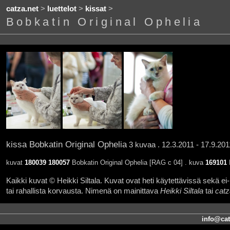
catza.net
>
luettelot
>
kissat
>
Bobkatin Original Ophelia
kissa Bobkatin Original Ophelia
3 kuvaa . 12.3.2011 - 17.9.201
kuvat
180039
180057
Bobkatin Original Ophelia [RAG c 04] . kuva
169101
B
Kaikki kuvat © Heikki Siltala. Kuvat ovat heti käytettävissä sekä ei-k
tai rahallista korvausta. Nimenä on mainittava
Heikki Siltala
tai
catz
info@cat