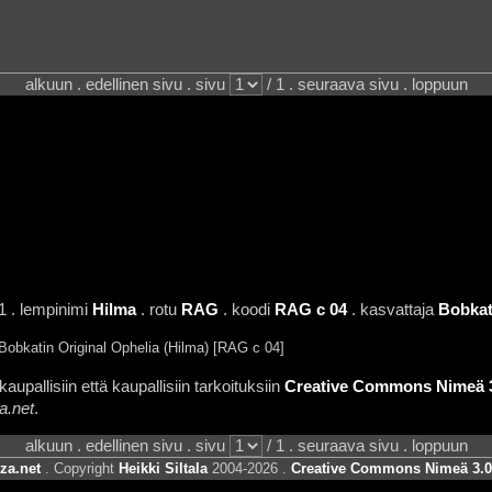
alkuun . edellinen sivu . sivu
/ 1 . seuraava sivu . loppuun
1 . lempinimi
Hilma
. rotu
RAG
. koodi
RAG c 04
. kasvattaja
Bobkat
obkatin Original Ophelia (Hilma) [RAG c 04]
aupallisiin että kaupallisiin tarkoituksiin
Creative Commons Nimeä 3.
a.net
.
alkuun . edellinen sivu . sivu
/ 1 . seuraava sivu . loppuun
za.net
. Copyright
Heikki Siltala
2004-2026 .
Creative Commons Nimeä 3.0 