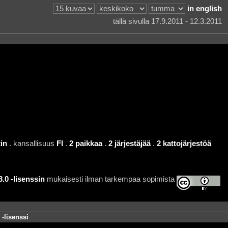
in english
tällä sivulla 17.9.2011 - 12.3.2011
in
. kansallisuus
FI
.
2 paikkaa
.
2 järjestäjää
.
2 kattojärjestöä
0 -lisenssin
mukaisesti ilman tarkempaa sopimista
-lisenssi