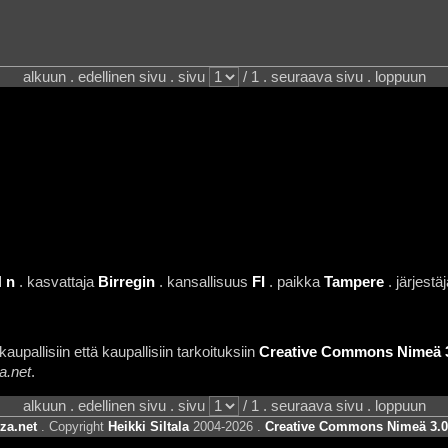
alkuun . edellinen sivu . sivu
/ 1 . seuraava sivu . loppuun
 n
. kasvattaja
Birregin
. kansallisuus
FI
. paikka
Tampere
. järjestä
aupallisiin että kaupallisiin tarkoituksiin
Creative Commons Nimeä 3.
a.net
.
alkuun . edellinen sivu . sivu
/ 1 . seuraava sivu . loppuun
za.net
. Copyright
Heikki Siltala
2004-2026 .
Creative Commons Nimeä 3.0 