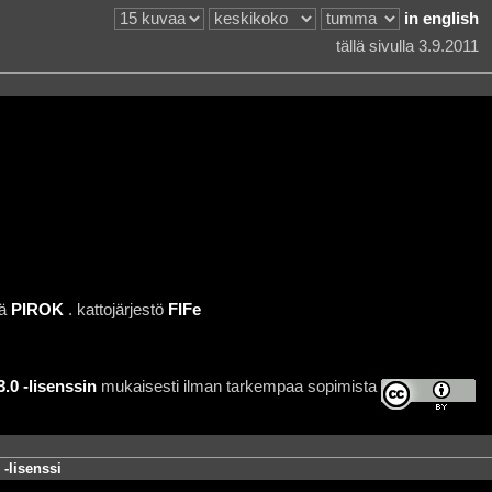
in english
tällä sivulla 3.9.2011
jä
PIROK
. kattojärjestö
FIFe
0 -lisenssin
mukaisesti ilman tarkempaa sopimista
-lisenssi