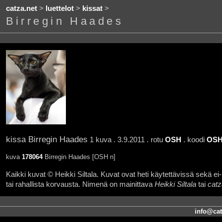
catza.net
>
luettelot
>
kissat
>
Birregin Haades
kissa Birregin Haades
1 kuva . 3.9.2011 . rotu
OSH
. koodi
OSH
kuva
178064
Birregin Haades [OSH n]
Kaikki kuvat © Heikki Siltala. Kuvat ovat heti käytettävissä sekä ei-k
tai rahallista korvausta. Nimenä on mainittava
Heikki Siltala
tai
catz
info@cat