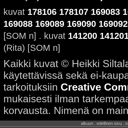
kuvat
178106
178107
169083
1
169088
169089
169090
169092
[SOM n] . kuvat
141200
14120
(Rita) [SOM n]
Kaikki kuvat © Heikki Siltal
käytettävissä sekä ei-kaupall
tarkoituksiin
Creative Com
mukaisesti ilman tarkempaa 
korvausta. Nimenä on main
alkuun . edellinen sivu . 