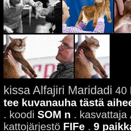
kissa Alfajiri Maridadi
40 
tee kuvanauha tästä aihe
. koodi
SOM n
. kasvattaja
kattojärjestö
FIFe
.
9 paikk