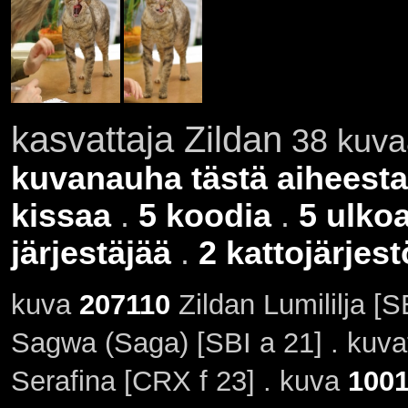
kasvattaja Zildan
38 kuvaa
kuvanauha tästä aiheesta
kissaa
.
5 koodia
.
5 ulko
järjestäjää
.
2 kattojärjes
kuva
207110
Zildan Lumililja [S
Sagwa (Saga) [SBI a 21] . kuv
Serafina [CRX f 23] . kuva
100