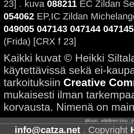
23] . kuva
088211
EC Zildan Ser
054062
EP,IC Zildan Michelange
049005
047143
047144
047145
(Frida) [CRX f 23]
Kaikki kuvat © Heikki Siltal
käytettävissä sekä ei-kaupall
tarkoituksiin
Creative Com
mukaisesti ilman tarkempaa 
korvausta. Nimenä on main
alkuun . edellinen sivu . 
info@catza.net
. Copyright