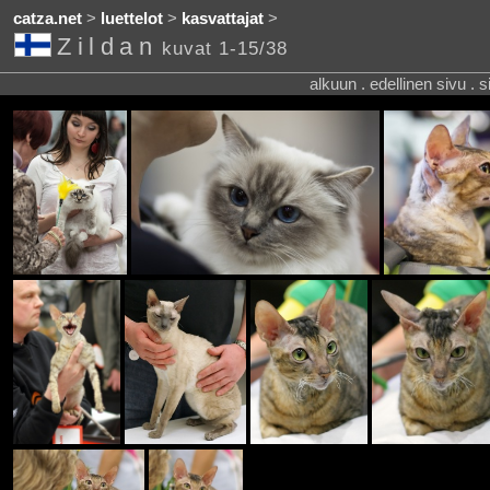
catza.net
>
luettelot
>
kasvattajat
>
Zildan
kuvat 1-15/38
alkuun . edellinen sivu . 