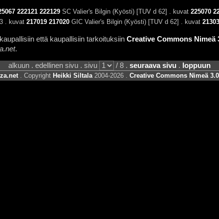
25067
222121
222129
SC Valier's Bilgin (Kyösti) [TUV d 62] . kuvat
225070
2
3 . kuvat
217019
217020
GIC Valier's Bilgin (Kyösti) [TUV d 62] . kuvat
2130
aupallisiin että kaupallisiin tarkoituksiin
Creative Commons Nimeä 3.
a.net
.
alkuun . edellinen sivu . sivu
/ 8 .
seuraava sivu
.
loppuun
za.net
. Copyright
Heikki Siltala
2004-2026 .
Creative Commons Nimeä 3.0 