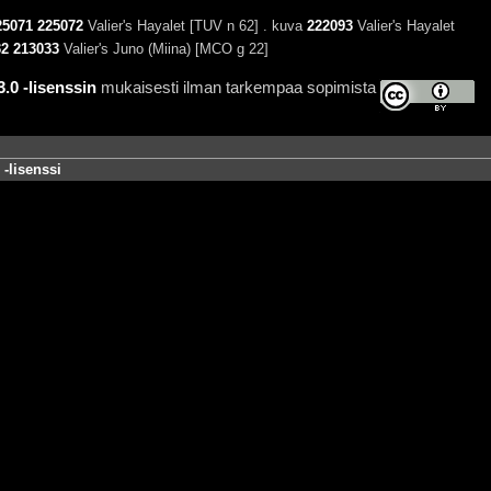
25071
225072
Valier's Hayalet [TUV n 62] . kuva
222093
Valier's Hayalet
32
213033
Valier's Juno (Miina) [MCO g 22]
0 -lisenssin
mukaisesti ilman tarkempaa sopimista
-lisenssi