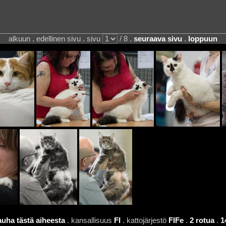
alkuun . edellinen sivu . sivu
/ 8 .
seuraava sivu
.
loppuun
uha tästä aiheesta
. kansallisuus
FI
. kattojärjestö
FIFe
.
2 rotua
.
1