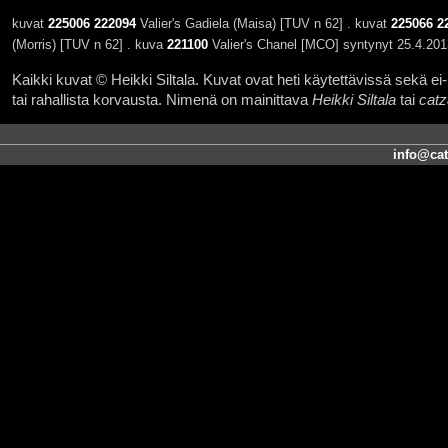
kuvat
225006
222094
Valier's Gadiela (Maisa) [TUV n 62] . kuvat
225066
2
(Morris) [TUV n 62] . kuva
221100
Valier's Chanel [MCO] syntynyt 25.4.201
Kaikki kuvat © Heikki Siltala. Kuvat ovat heti käytettävissä sekä ei-k
tai rahallista korvausta. Nimenä on mainittava
Heikki Siltala
tai
catz
info@cat