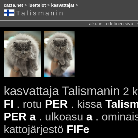
catza.net
>
luettelot
>
kasvattajat
>
Talismanin
alkuun . edellinen sivu .
kasvattaja Talismanin
2 k
FI
. rotu
PER
. kissa
Talism
PER a
. ulkoasu
a
. ominai
kattojärjestö
FIFe