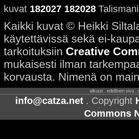
kuvat
182027
182028
Talismani
Kaikki kuvat © Heikki Siltal
käytettävissä sekä ei-kaupall
tarkoituksiin
Creative Com
mukaisesti ilman tarkempaa 
korvausta. Nimenä on main
alkuun . edellinen sivu .
info@catza.net
. Copyright
Commons Ni