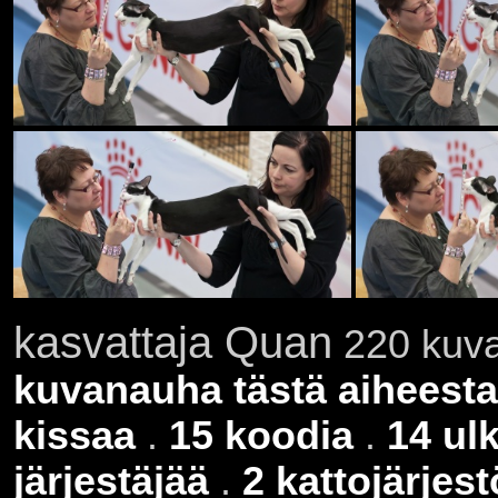
kasvattaja Quan
220 kuva
kuvanauha tästä aiheesta
kissaa
.
15 koodia
.
14 ul
järjestäjää
.
2 kattojärjes