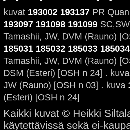
kuvat
193002
193137
PR Quan M
193097
191098
191099
SC,SW2
Tamashii, JW, DVM (Rauno) [O
185031
185032
185033
185034
Tamashii, JW, DVM (Rauno) [O
DSM (Esteri) [OSH n 24] . kuv
JW (Rauno) [OSH n 03] . kuva
(Esteri) [OSH n 24]
Kaikki kuvat © Heikki Siltal
käytettävissä sekä ei-kaupall