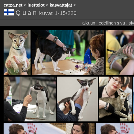
catza.net
>
luettelot
>
kasvattajat
>
Quan
kuvat 1-15/220
alkuun . edellinen sivu . s