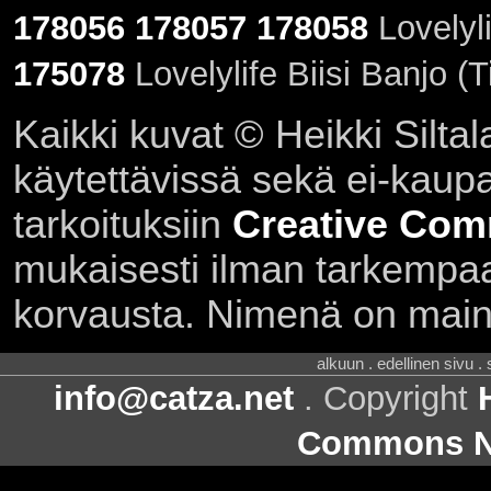
178056
178057
178058
Lovelyli
175078
Lovelylife Biisi Banjo (
Kaikki kuvat © Heikki Siltal
käytettävissä sekä ei-kaupall
tarkoituksiin
Creative Com
mukaisesti ilman tarkempaa 
korvausta. Nimenä on main
alkuun . edellinen sivu .
info@catza.net
. Copyright
Commons Ni