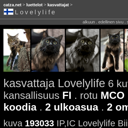
catza.net
>
luettelot
>
kasvattajat
>
Lovelylife
alkuun . edellinen sivu .
kasvattaja Lovelylife
6 ku
kansallisuus
FI
. rotu
MCO
koodia
.
2 ulkoasua
.
2 om
kuva
193033
IP,IC Lovelylife Bi