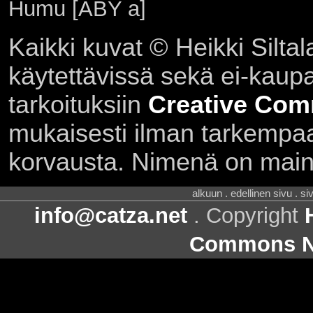
Humu [ABY a]
Kaikki kuvat © Heikki Siltal
käytettävissä sekä ei-kaupall
tarkoituksiin
Creative Com
mukaisesti ilman tarkempaa 
korvausta. Nimenä on main
alkuun . edellinen sivu . s
info@catza.net
. Copyright
Commons Ni