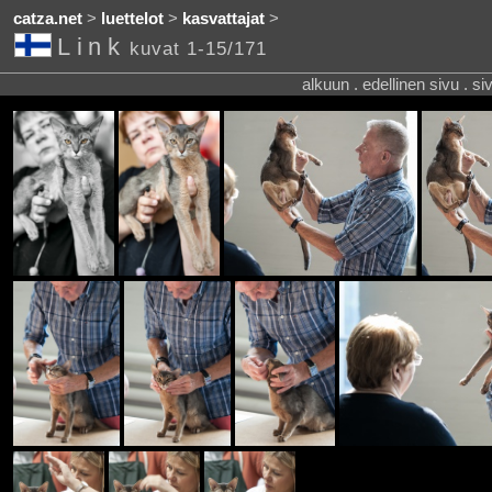
catza.net
>
luettelot
>
kasvattajat
>
Link
kuvat 1-15/171
alkuun . edellinen sivu . s