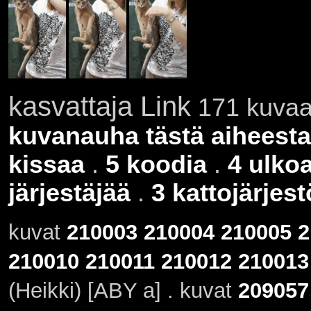
kasvattaja Link
171 kuvaa 
kuvanauha tästä aiheesta
kissaa
.
5 koodia
.
4 ulko
järjestäjää
.
3 kattojärjes
kuvat
210003
210004
210005
2
210010
210011
210012
210013
(Heikki) [ABY a] . kuvat
209057